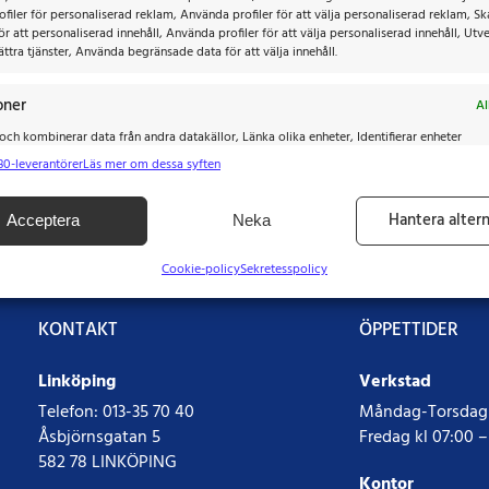
filer för personaliserad reklam, Använda profiler för att välja personaliserad reklam, S
för att personaliserad innehåll, Använda profiler för att välja personaliserad innehåll, Utv
ttra tjänster, Använda begränsade data för att välja innehåll.
oner
Al
ch kombinerar data från andra datakällor, Länka olika enheter, Identifierar enheter
på information som överförs automatiskt.
80-leverantörer
Läs mer om dessa syften
tälla säkerhet, förhindra och upptäcka bedrägerier samt åtgärda
Hantera altern
Acceptera
Neka
verera och visa reklam och innehåll, Spara och meddela dina
Al
tetsval.
Cookie-policy
Sekretesspolicy
KONTAKT
ÖPPETTIDER
Linköping
Verkstad
Telefon:
013-35 70 40
Måndag-Torsdag k
Åsbjörnsgatan 5
Fredag kl 07:00 –
582 78 LINKÖPING
Kontor