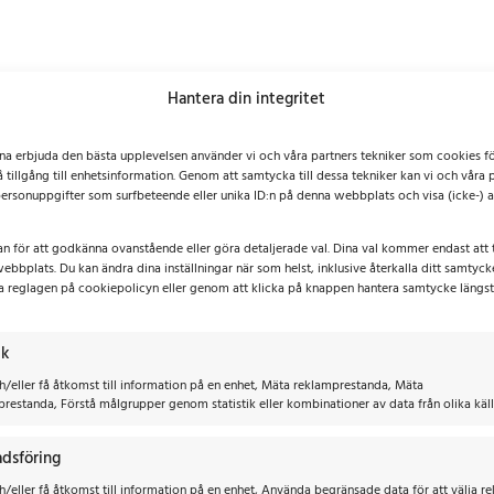
Hantera din integritet
nna erbjuda den bästa upplevelsen använder vi och våra partners tekniker som cookies fö
å tillgång till enhetsinformation. Genom att samtycka till dessa tekniker kan vi och våra 
ersonuppgifter som surfbeteende eller unika ID:n på denna webbplats och visa (icke-)
an för att godkänna ovanstående eller göra detaljerade val. Dina val kommer endast att 
ebbplats. Du kan ändra dina inställningar när som helst, inklusive återkalla ditt samtyc
a reglagen på cookiepolicyn eller genom att klicka på knappen hantera samtycke längs
ik
h/eller få åtkomst till information på en enhet, Mäta reklamprestanda, Mäta
prestanda, Förstå målgrupper genom statistik eller kombinationer av data från olika käll
dsföring
/eller få åtkomst till information på en enhet, Använda begränsade data för att välja r