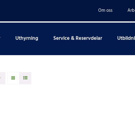
Om oss
Arb
r
Uthyrning
Service & Reservdelar
Utbildn