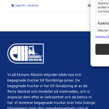
Skapa pro
Lägg till i varukorg
Detaljer
profiler 
och förbä
Funkti
Matchar o
baserat 
Hantera 13
Säkers
fel, Le
integri
Vi på Ekmans Maskin erbjuder både nya och
begagnade truckar till förmånliga priser.​​ De
begagnade truckar vi har till försäljning är av de
flesta fabrikat och modeller på marknaden, och vi
anpassar dem efter er verksamhet och de behov ni
har. Vi levererar begagnade truckar över hela Sverige
tillsammans med våra samarbetspartners som är