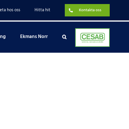
eta hos oss
Hitta hit
Kontakta oss
ing
Ekmans Norr