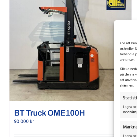
För att ku
och/eller f
behandla p
annonser.
Klicka ned
på denna w
att använd
skärmen.
Statist
Lagra oc
BT Truck OME100H
innehålls
90 000
kr
Markna
Lagra och