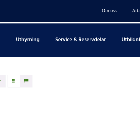
Om oss
Arb
r
Uthyrning
Service & Reservdelar
Utbildn