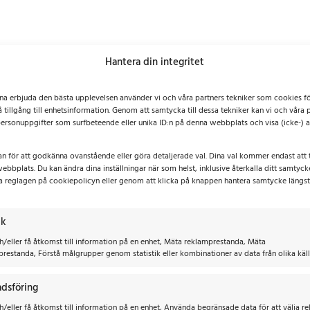
Hantera din integritet
nna erbjuda den bästa upplevelsen använder vi och våra partners tekniker som cookies fö
å tillgång till enhetsinformation. Genom att samtycka till dessa tekniker kan vi och våra 
ersonuppgifter som surfbeteende eller unika ID:n på denna webbplats och visa (icke-)
an för att godkänna ovanstående eller göra detaljerade val. Dina val kommer endast att 
ebbplats. Du kan ändra dina inställningar när som helst, inklusive återkalla ditt samtyc
a reglagen på cookiepolicyn eller genom att klicka på knappen hantera samtycke längs
ik
h/eller få åtkomst till information på en enhet, Mäta reklamprestanda, Mäta
prestanda, Förstå målgrupper genom statistik eller kombinationer av data från olika käll
dsföring
/eller få åtkomst till information på en enhet, Använda begränsade data för att välja r