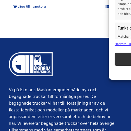
Skapa pro
Lägg till i varukorg
Detaljer
profiler 
och förbä
Funkti
Matchar o
baserat 
Hantera 13
Säkers
fel, Le
integri
Vi på Ekmans Maskin erbjuder både nya och
begagnade truckar till förmånliga priser.​​ De
begagnade truckar vi har till försäljning är av de
flesta fabrikat och modeller på marknaden, och vi
anpassar dem efter er verksamhet och de behov ni
har. Vi levererar begagnade truckar över hela Sverige
tillsammans med våra samarbetspartners som är