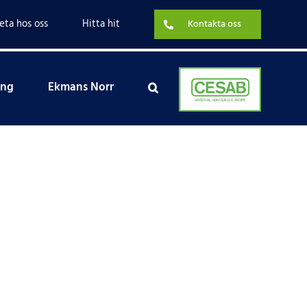
eta hos oss
Hitta hit
Kontakta oss
ing
Ekmans Norr