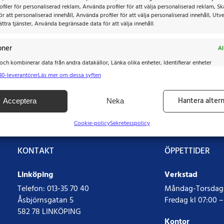
filer för personaliserad reklam, Använda profiler för att välja personaliserad reklam, S
för att personaliserad innehåll, Använda profiler för att välja personaliserad innehåll, Utv
ttra tjänster, Använda begränsade data för att välja innehåll.
oner
Al
ch kombinerar data från andra datakällor, Länka olika enheter, Identifierar enheter
på information som överförs automatiskt.
80-leverantörer
Läs mer om dessa syften
tälla säkerhet, förhindra och upptäcka bedrägerier samt åtgärda
Hantera altern
Acceptera
Neka
verera och visa reklam och innehåll, Spara och meddela dina
Al
tetsval.
Cookie-policy
Sekretesspolicy
KONTAKT
ÖPPETTIDER
Linköping
Verkstad
Telefon:
013-35 70 40
Måndag-Torsdag k
Åsbjörnsgatan 5
Fredag kl 07:00 –
582 78 LINKÖPING
Kontor