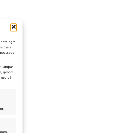
r att lagra
partners
 anpassade
tillämpas
ke, genom
t ned på
or.
eklam,