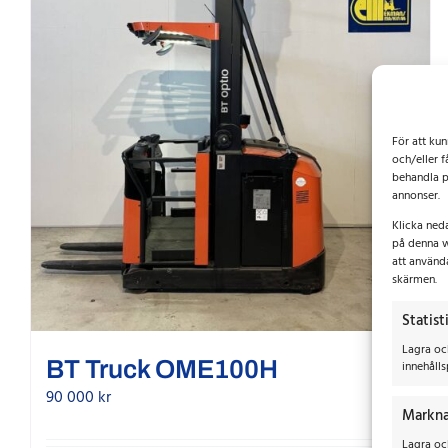
För att ku
och/eller f
behandla p
annonser.
Klicka ned
på denna w
att använd
skärmen.
Statist
Lagra oc
BT Truck OME100H
innehålls
90 000
kr
Markna
Lagra och