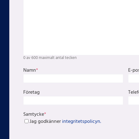
0 av 600 maximalt antal tecken
Namn
*
E-po
Företag
Tele
Samtycke
*
Jag godkänner
integritetspolicyn.
CAPTCHA