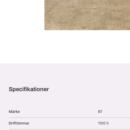
Specifikationer
Märke
BT
Drifttimmar
1100 h