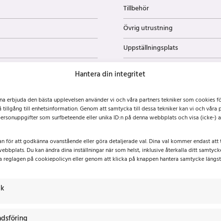
Tillbehör
Övrig utrustning
Uppställningsplats
Lager-ID
Hantera din integritet
nna erbjuda den bästa upplevelsen använder vi och våra partners tekniker som cookies fö
å tillgång till enhetsinformation. Genom att samtycka till dessa tekniker kan vi och våra 
ersonuppgifter som surfbeteende eller unika ID:n på denna webbplats och visa (icke-)
an för att godkänna ovanstående eller göra detaljerade val. Dina val kommer endast att 
ebbplats. Du kan ändra dina inställningar när som helst, inklusive återkalla ditt samtyc
a reglagen på cookiepolicyn eller genom att klicka på knappen hantera samtycke längs
ik
dsföring