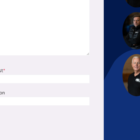
st
*
fon