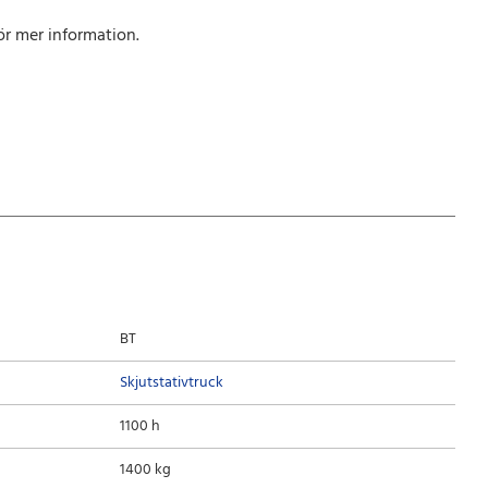
ör mer information.
BT
Skjutstativtruck
1100 h
1400 kg