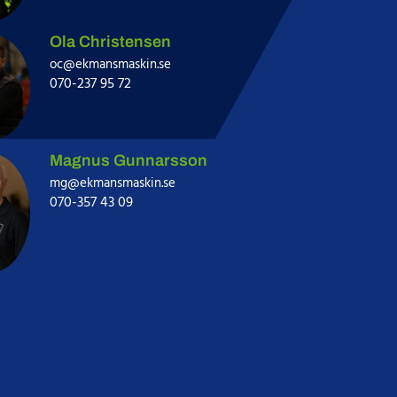
Ola Christensen
oc@ekmansmaskin.se
070-237 95 72
Magnus Gunnarsson
mg@ekmansmaskin.se
070-357 43 09