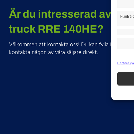
Är du intresserad av att 
Funkti
truck RRE 140HE?
Välkommen att kontakta oss! Du kan fylla i dina upp
kontakta någon av våra säljare direkt.
Hantera {v