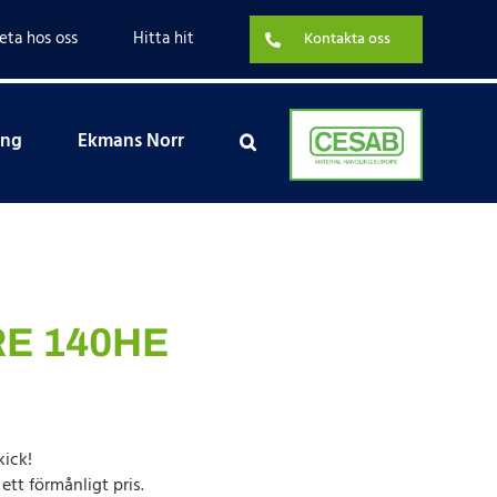
eta hos oss
Hitta hit
Kontakta oss
ing
Ekmans Norr
RE 140HE
kick!
ett förmånligt pris.