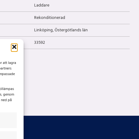
Laddare
Rekonditionerad
Linköping, Östergötlands län
33592
r att lagra
partners
 anpassade
tillämpas
ke, genom
t ned på