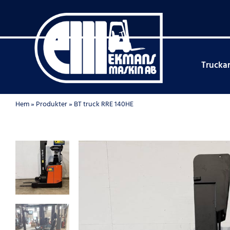
Fortsätt
till
innehållet
Trucka
Hem
»
Produkter
»
BT truck RRE 140HE