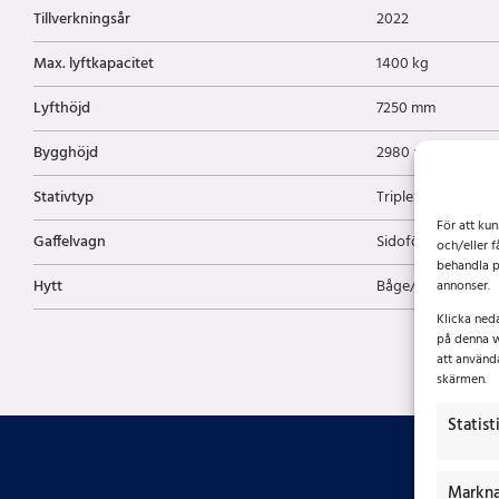
Tillverkningsår
2022
Max. lyftkapacitet
1400 kg
Lyfthöjd
7250 mm
Bygghöjd
2980 mm
Stativtyp
Triplex / frilift
För att ku
Gaffelvagn
Sidoföring
och/eller f
behandla p
Hytt
Båge/förarskydd
annonser.
Klicka ned
på denna w
att använd
skärmen.
Statist
Markna