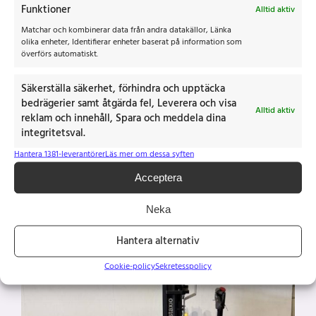
Toyota truck SPE 120L
Funktioner
Alltid aktiv
Tillverkningsår: 2020
Matchar och kombinerar data från andra datakällor, Länka
olika enheter, Identifierar enheter baserat på information som
överförs automatiskt.
72 000
kr
Säkerställa säkerhet, förhindra och upptäcka
Mer
bedrägerier samt åtgärda fel, Leverera och visa
Alltid aktiv
reklam och innehåll, Spara och meddela dina
integritetsval.
Hantera 1381-leverantörer
Läs mer om dessa syften
Acceptera
Neka
Hantera alternativ
Cookie-policy
Sekretesspolicy